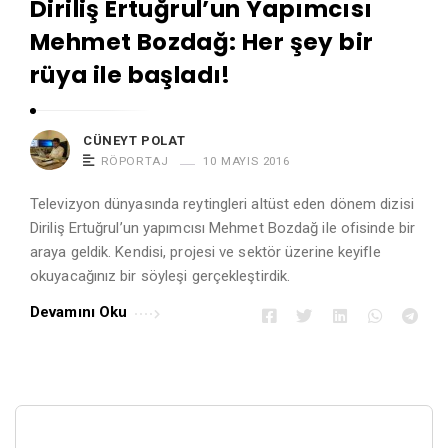
Diriliş Ertuğrul’un Yapımcısı
o
Mehmet Bozdağ: Her şey bir
l
a
rüya ile başladı!
t
A
CÜNEYT POLAT
r
RÖPORTAJ
10 MAYIS 2016
t
i
Televizyon dünyasında reytingleri altüst eden dönem dizisi
Diriliş Ertuğrul’un yapımcısı Mehmet Bozdağ ile ofisinde bir
c
araya geldik. Kendisi, projesi ve sektör üzerine keyifle
l
okuyacağınız bir söyleşi gerçekleştirdik.
e
Devamını Oku
s
.