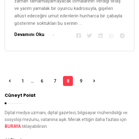
zaman tamamlayamayacak olmalarının verdiği telaş
ve yarım yamalak bir oyuncu kadrosuyla, gişeleri
altüst edeceğini umut edenlerin hunharca bir çabayla
gösterime soktukları bu serinin …
Devamını Oku
1
…
6
7
8
9
Y
a
Cüneyt Polat
z
ı
Dijital medya uzmanı, dijital gazeteci, bilgisayar mühendisliği ve
d
sosyoloji mezunu, vatanına aşık. Merak ettiğin daha fazlası için
BURAYA
tıklayabilirsin.
o