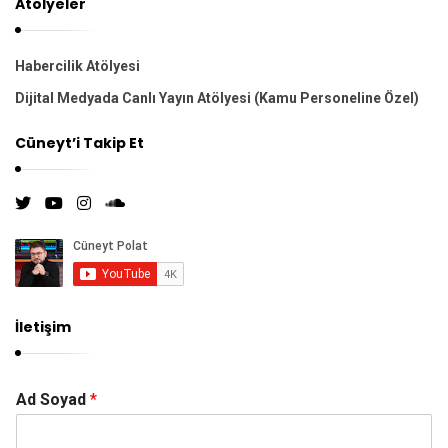
l
Atölyeler
a
ş
Habercilik Atölyesi
ı
Dijital Medyada Canlı Yayın Atölyesi (Kamu Personeline Özel)
m
ı
Cüneyt’i Takip Et
İletişim
Ad Soyad
*