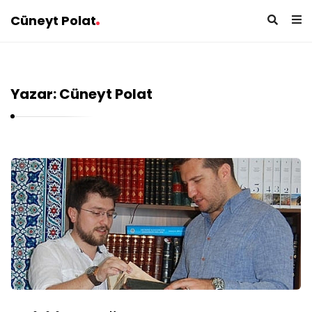
Cüneyt Polat
Yazar:
Cüneyt Polat
C
ü
n
e
y
t
P