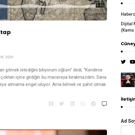
Haberci
Dijital
(Kamu 
Kitap
Cüneyt
IK 2020
n gitmek istediğini biliyorum oğlum” dedi, “Kendime
, çoktan içine girdiğin bu maceraya bırakmazdım. Sana
ikeye atmama engel oluyor. Ama bilmek ve şahit olmak
İletiş
Ad So