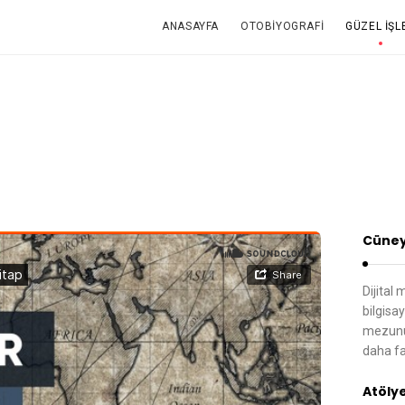
ANASAYFA
OTOBIYOGRAFI
GÜZEL İŞL
Cüney
Dijital
bilgisa
mezunu,
daha fa
Atöly