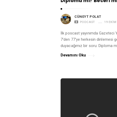
Diploma mı? Beceri m
CÜNEYT POLAT
PODCAST
19 EKIM
İlk poscast yayınımda Gazeteci 
7’den 77’ye herkesin dinlemesi g
duyacağımız bir soru: Diploma m
Devamını Oku