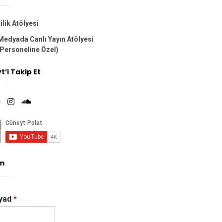
lik Atölyesi
 Medyada Canlı Yayın Atölyesi
Personeline Özel)
’i Takip Et
im
yad
*