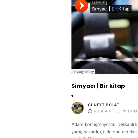
Simyacı | Bir kitap
CÜNEYT POLAT
PODCAST
31 EKIM
Adam konuşmuyordu. Delikanlı kar
yamçısı vardı, çölde ona gereksi