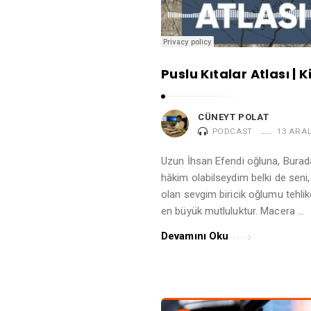
P
o
l
a
Puslu Kıtalar Atlası | 
t
A
CÜNEYT POLAT
r
PODCAST
13 ARAL
t
Uzun İhsan Efendi oğluna, Burada
i
hâkim olabilseydim belki de seni
c
olan sevgim biricik oğlumu tehl
l
en büyük mutluluktur. Macera …
e
Devamını Oku
s
.