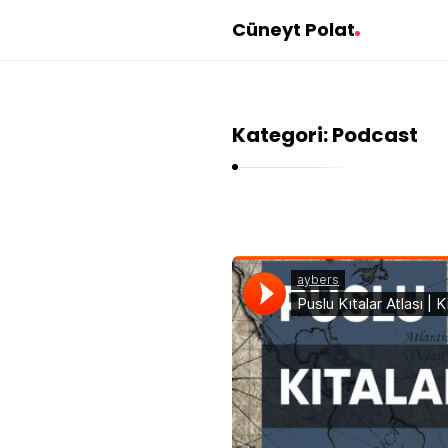
Cüneyt Polat
Kategori: Podcast
C
ü
n
e
y
t