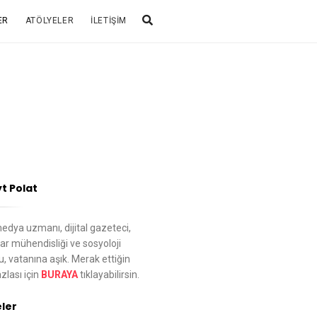
ER
ATÖLYELER
İLETIŞIM
t Polat
 medya uzmanı, dijital gazeteci,
yar mühendisliği ve sosyoloji
 vatanına aşık. Merak ettiğin
zlası için
BURAYA
tıklayabilirsin.
eler