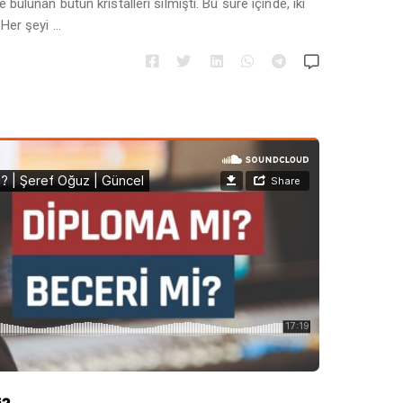
e bulunan bütün kristalleri silmişti. Bu süre içinde, iki
. Her şeyi …