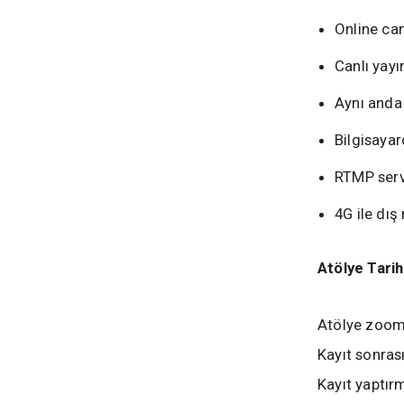
Online can
Canlı yay
Aynı anda
Bilgisayar
RTMP serv
4G ile dış
Atölye Tarih
Atölye zoom 
Kayıt sonrası
Kayıt yaptır