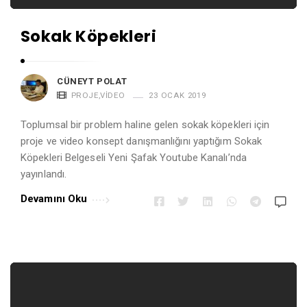
o
l
Sokak Köpekleri
a
t
A
CÜNEYT POLAT
PROJE
,
VIDEO
23 OCAK 2019
r
t
Toplumsal bir problem haline gelen sokak köpekleri için
i
proje ve video konsept danışmanlığını yaptığım Sokak
Köpekleri Belgeseli Yeni Şafak Youtube Kanalı’nda
c
yayınlandı.
l
e
Devamını Oku
s
.