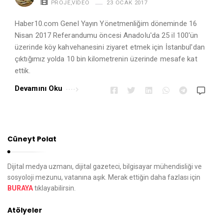
PROJE
,
VIDEO
23 OCAK 2017
Haber10.com Genel Yayın Yönetmenliğim döneminde 16
Nisan 2017 Referandumu öncesi Anadolu'da 25 il 100'ün
üzerinde köy kahvehanesini ziyaret etmek için İstanbul'dan
çıktığımız yolda 10 bin kilometrenin üzerinde mesafe kat
ettik.
Devamını Oku
Cüneyt Polat
Dijital medya uzmanı, dijital gazeteci, bilgisayar mühendisliği ve
sosyoloji mezunu, vatanına aşık. Merak ettiğin daha fazlası için
BURAYA
tıklayabilirsin.
Atölyeler