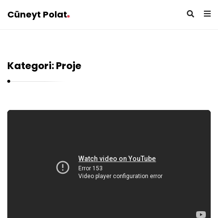
Cüneyt Polat
Kategori: Proje
C
ü
n
e
y
t
P