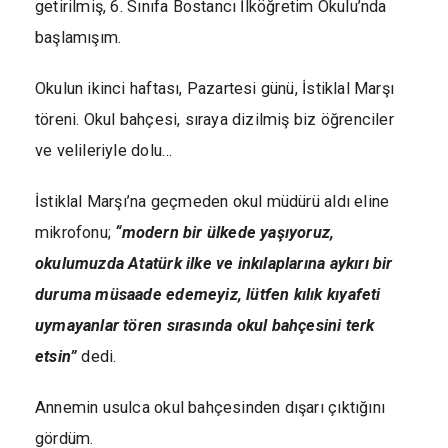
getirilmiş, 6. Sınıfa Bostancı İlköğretim Okulu’nda
başlamışım.
Okulun ikinci haftası, Pazartesi günü, İstiklal Marşı
töreni. Okul bahçesi, sıraya dizilmiş biz öğrenciler
ve velileriyle dolu…
İstiklal Marşı’na geçmeden okul müdürü aldı eline
mikrofonu;
“modern bir ülkede yaşıyoruz,
okulumuzda Atatürk ilke ve inkılaplarına aykırı bir
duruma müsaade edemeyiz, lütfen kılık kıyafeti
uymayanlar tören sırasında okul bahçesini terk
etsin”
dedi.
Annemin usulca okul bahçesinden dışarı çıktığını
gördüm.