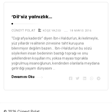
‘Dil’siz yalnızlık…
CÜNEYT POLAT
KÖŞE YAZISI
18 MAYIS 2016
“Coğrafya kaderdir” diyen İbn-i Haldun’un, iki kelimeyle,
yüz yıllardır realitenin zirvesine taht kuruşuna
bilenmiyor değilim bazen… İbn-i Haldun’un bu sözü
söylerken insan bedeninin bastığı toprağı ve onu
şekillendiren koşulları mı, yoksa mayası toprakla
yoğrulmuş insanoğlunun, kendinden olanlarla meydana
getirdiği yaşam dünyasını …
Devamını Oku
© 2026 Cüneyt Polat