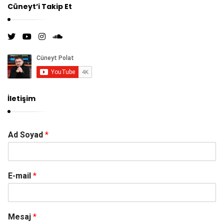
ı
Cüneyt’i Takip Et
İletişim
Ad Soyad
*
E-mail
*
Mesaj
*