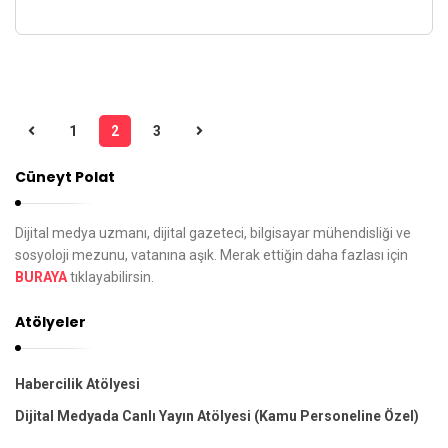
1
2
3
Y
a
Cüneyt Polat
z
ı
Dijital medya uzmanı, dijital gazeteci, bilgisayar mühendisliği ve
d
sosyoloji mezunu, vatanına aşık. Merak ettiğin daha fazlası için
BURAYA
tıklayabilirsin.
o
l
Atölyeler
a
ş
Habercilik Atölyesi
ı
Dijital Medyada Canlı Yayın Atölyesi (Kamu Personeline Özel)
m