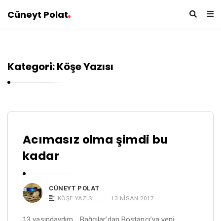
Cüneyt Polat
Kategori: Köşe Yazısı
C
Acımasız olma şimdi bu
ü
kadar
n
e
y
CÜNEYT POLAT
t
KÖŞE YAZISI
13 NISAN 2017
P
13 yaşındaydım… Bağcılar’dan Bostancı’ya yeni