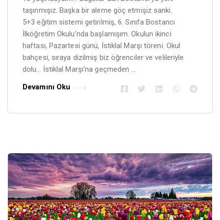
o
taşınmışız. Başka bir aleme göç etmişiz sanki.
l
5+3 eğitim sistemi getirilmiş, 6. Sınıfa Bostancı
a
İlköğretim Okulu’nda başlamışım. Okulun ikinci
t
haftası, Pazartesi günü, İstiklal Marşı töreni. Okul
bahçesi, sıraya dizilmiş biz öğrenciler ve velileriyle
A
dolu… İstiklal Marşı’na geçmeden …
r
t
Devamını Oku
i
c
l
e
s
.