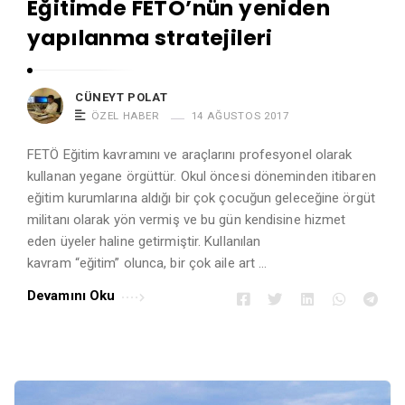
Eğitimde FETÖ’nün yeniden
o
yapılanma stratejileri
l
a
t
CÜNEYT POLAT
A
ÖZEL HABER
14 AĞUSTOS 2017
r
FETÖ Eğitim kavramını ve araçlarını profesyonel olarak
t
kullanan yegane örgüttür. Okul öncesi döneminden itibaren
i
eğitim kurumlarına aldığı bir çok çocuğun geleceğine örgüt
c
militanı olarak yön vermiş ve bu gün kendisine hizmet
l
eden üyeler haline getirmiştir. Kullanılan
e
kavram “eğitim” olunca, bir çok aile art …
s
Devamını Oku
.