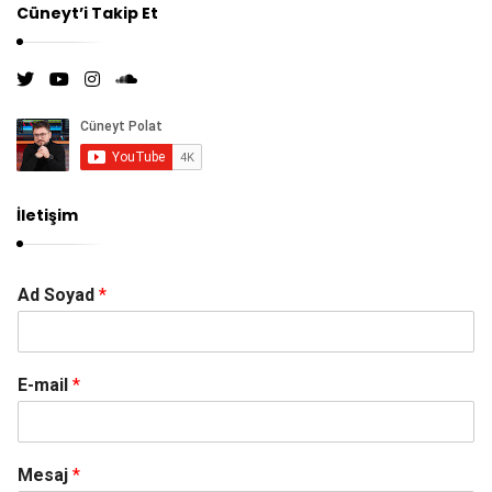
Cüneyt’i Takip Et
İletişim
Ad Soyad
*
E-mail
*
Mesaj
*