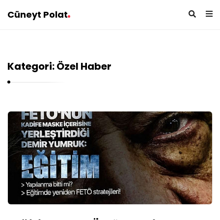
Cüneyt Polat
Kategori: Özel Haber
C
ü
n
e
y
t
P