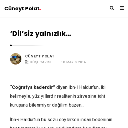
Cüneyt Polat
‘Dil’siz yalnızlık…
CÜNEYT POLAT
KÖŞE YAZISI
18 MAYIS 2016
“Coğrafya kaderdir”
diyen İbn-i Haldun’un, iki
kelimeyle, yüz yıllardır realitenin zirvesine taht
kuruşuna bilenmiyor değilim bazen…
İbn-i Haldun’un bu sözü söylerken insan bedeninin