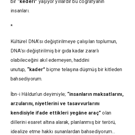
bir
“kederi”
yaşıyor yıllardır bu coğrafyanın
insanları.
*
Kültürel DNA’sı değiştirilmeye çalışılan toplumun,
DNA’sı değiştirilmiş bir gıda kadar zararlı
olabileceğini akıl edemeyen, haddini
unutup,
“kader”
biçme telaşına düşmüş bir kitleden
bahsediyorum.
İbn-i Hâldun’un deyimiyle;
“insanların maksatlarını,
arzularını, niyetlerini ve tasavvurlarını
kendisiyle ifade ettikleri yegâne araç”
olan
dillerini esaret altına alarak, planlanmış bir terörü,
idealize etme hakkı sunanlardan bahsediyorum…