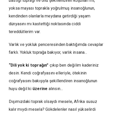
bastığı toprağı ve onu şekillendiren koşulları mı,
yoksa mayası toprakla yoğrulmuş insanoğlunun,
kendinden olanlarla meydana getirdiği yaşam
dünyasını mı kastettiği noktasında ciddi
tereddütlerim var.
Varlık ve yokluk penceresinden baktığımda cevaplar
farklı. Yokluk toprağa bakıyor, varlık insana…
“Dili yok ki toprağın”
çıkıp ben değilim kaderiniz
desin. Kendi coğrafyasını elleriyle, ötekinin
coğrafyasını bakışıyla şekillendiren insanoğlunun
huyu değil ki
üzerine
alınsın…
Dışımızdaki toprak olsaydı mesele, Afrika susuz
kalır mıydı mesela? Gökdelenler nasıl yükselirdi