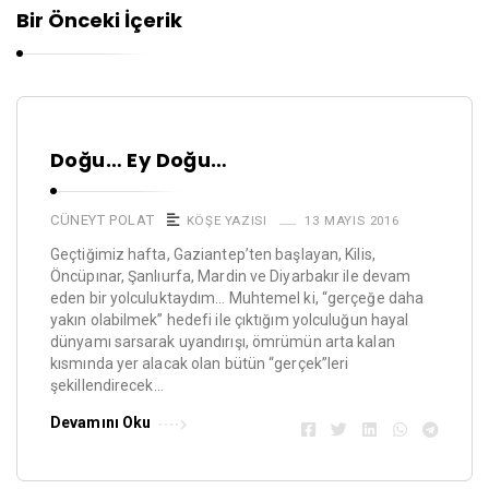
Bir Önceki İçerik
Doğu… Ey Doğu…
CÜNEYT POLAT
KÖŞE YAZISI
13 MAYIS 2016
Geçtiğimiz hafta, Gaziantep’ten başlayan, Kilis,
Öncüpınar, Şanlıurfa, Mardin ve Diyarbakır ile devam
eden bir yolculuktaydım… Muhtemel ki, “gerçeğe daha
yakın olabilmek” hedefi ile çıktığım yolculuğun hayal
dünyamı sarsarak uyandırışı, ömrümün arta kalan
kısmında yer alacak olan bütün “gerçek”leri
şekillendirecek…
Devamını Oku