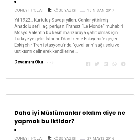
CÜNEYT POLAT
KÖŞE YAZISI
15 NISAN 2017
Yıl 1922… Kurtuluş Savaşı yılları. Canlar yitirilmiş.
Anadolu sefil, aç, perişan. Fransız “Le Monde” muhabiri
Mösyö Valentin bu kesif manzaraya şahit olmak için
Türkiye’ye gelir. İstanbul’dan trenle Eskişehir’e geçer.
Eskişehir Tren İstasyonu’nda “çuvalların” sağı, solu ve
üst kısmı delinerek kendilerine …
Devamını Oku
Daha iyi Müslümanlar olalım diye ne
yapmalı bu iktidar?
CÜNEYT POLAT
KÖŞE YAZISI
27 MAYIS 2016