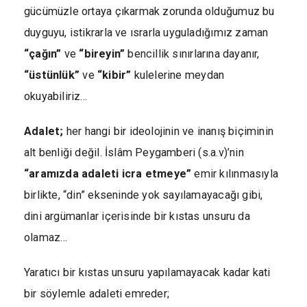
gücümüzle ortaya çıkarmak zorunda olduğumuz bu
duyguyu, istikrarla ve ısrarla uyguladığımız zaman
“çağın”
ve
“bireyin”
bencillik sınırlarına dayanır,
“üstünlük”
ve
“kibir”
kulelerine meydan
okuyabiliriz…
Adalet;
her hangi bir ideolojinin ve inanış biçiminin
alt benliği değil. İslâm Peygamberi (s.a.v)’nin
“aramızda adaleti icra etmeye”
emir kılınmasıyla
birlikte, “din” ekseninde yok sayılamayacağı gibi,
dini argümanlar içerisinde bir kıstas unsuru da
olamaz…
Yaratıcı bir kıstas unsuru yapılamayacak kadar kati
bir söylemle adaleti emreder;