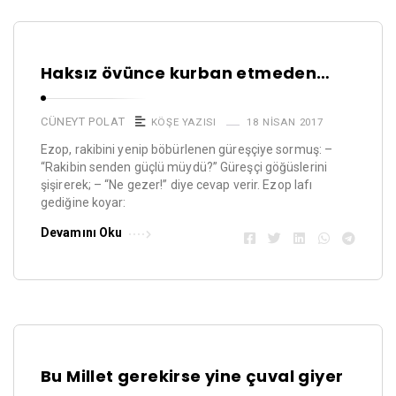
Haksız övünce kurban etmeden…
CÜNEYT POLAT
KÖŞE YAZISI
18 NISAN 2017
Ezop, rakibini yenip böbürlenen güreşçiye sormuş: –
“Rakibin senden güçlü müydü?” Güreşçi göğüslerini
şişirerek; – “Ne gezer!” diye cevap verir. Ezop lafı
gediğine koyar:
Devamını Oku
Bu Millet gerekirse yine çuval giyer