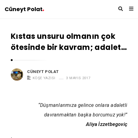
Cüneyt Polat
Kıstas unsuru olmanın çok
ötesinde bir kavram; adalet…
CÜNEYT POLAT
KÖŞE YAZISI
3 MAYIS 2017
“Düşmanlarımıza gelince onlara adaletli
davranmaktan başka borcumuz yok!”​
Aliya İzzetbegoviç