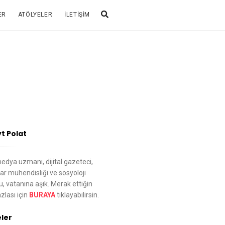
ER
ATÖLYELER
İLETIŞIM
t Polat
 medya uzmanı, dijital gazeteci,
yar mühendisliği ve sosyoloji
 vatanına aşık. Merak ettiğin
zlası için
BURAYA
tıklayabilirsin.
eler