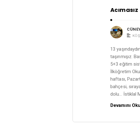
Acımasız
CÜNE
KÖŞ
13 yaşındaydı
taşınmışız. Ba
5+3 eğitim sist
İlköğretim Oku
haftası, Pazart
bahçesi, sıraya
dolu… İstiklal
Devamını Ok