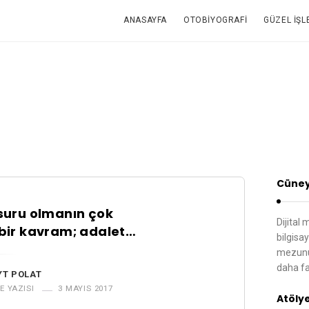
ANASAYFA
OTOBIYOGRAFI
GÜZEL İŞL
Cüney
suru olmanın çok
Dijital
bir kavram; adalet…
bilgisa
mezunu,
daha fa
YT POLAT
E YAZISI
3 MAYIS 2017
Atöly