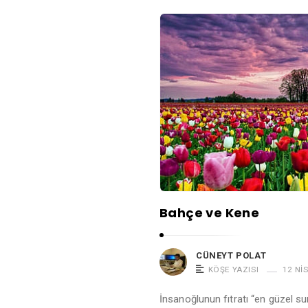
Bahçe ve Kene
CÜNEYT POLAT
KÖŞE YAZISI
12 NI
İnsanoğlunun fıtratı “en güzel su