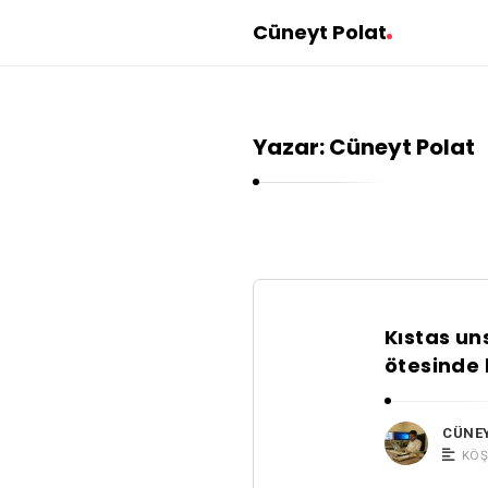
Cüneyt Polat
Yazar:
Cüneyt Polat
C
Kıstas un
ü
ötesinde 
n
e
CÜNE
y
KÖŞ
t