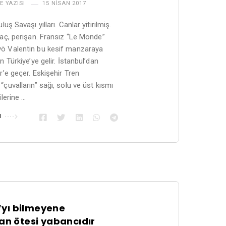
E YAZISI
15 NISAN 2017
luş Savaşı yılları. Canlar yitirilmiş.
 aç, perişan. Fransız “Le Monde”
ö Valentin bu kesif manzaraya
n Türkiye’ye gelir. İstanbul’dan
r’e geçer. Eskişehir Tren
“çuvalların” sağı, solu ve üst kısmı
ilerine …
u
a’yı bilmeyene
n ötesi yabancıdır