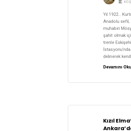
KÖŞ
Yıl 1922… Kurtu
Anadolu sefil,
muhabiri Mösy
şahit olmak içi
trenle Eskişehi
İstasyonu’nda 
delinerek kend
Devamını Ok
Kızıl Elm
Ankara’da