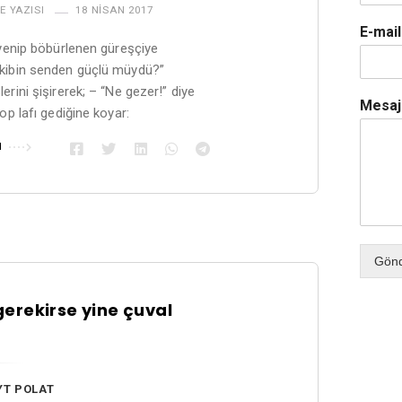
E YAZISI
18 NISAN 2017
E-mai
 yenip böbürlenen güreşçiye
kibin senden güçlü müydü?”
erini şişirerek; – “Ne gezer!” diye
Mesa
op lafı gediğine koyar:
u
Gön
 gerekirse yine çuval
YT POLAT