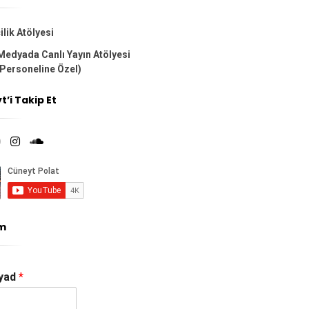
lik Atölyesi
 Medyada Canlı Yayın Atölyesi
Personeline Özel)
’i Takip Et
im
yad
*