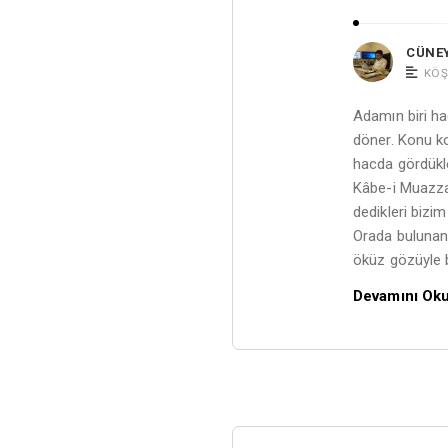
CÜNE
KÖŞ
Adamın biri hac
döner. Konu ko
hacda gördükle
Kâbe-i Muazzam
dedikleri bizi
Orada bulunanla
öküz gözüyle 
Devamını Ok