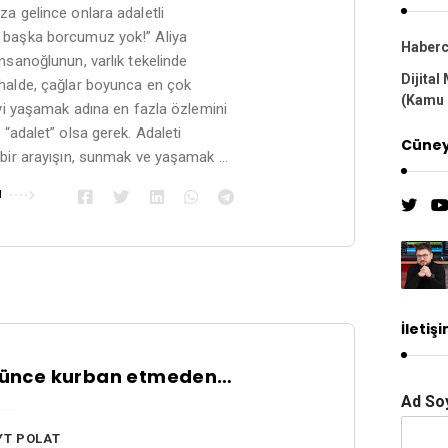
a gelince onlara adaletli
başka borcumuz yok!”​ Aliya
Haberci
nsanoğlunun, varlık tekelinde
Dijital
halde, çağlar boyunca en çok
(Kamu 
iyi yaşamak adına en fazla özlemini
 “adalet” olsa gerek. Adaleti
Cüneyt
 bir arayışın, sunmak ve yaşamak …
u
İletiş
vünce kurban etmeden…
Ad So
YT POLAT