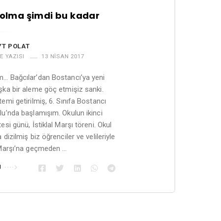
 olma şimdi bu kadar
YT POLAT
E YAZISI
13 NISAN 2017
m… Bağcılar’dan Bostancı’ya yeni
şka bir aleme göç etmişiz sanki.
emi getirilmiş, 6. Sınıfa Bostancı
lu’nda başlamışım. Okulun ikinci
esi günü, İstiklal Marşı töreni. Okul
 dizilmiş biz öğrenciler ve velileriyle
 Marşı’na geçmeden …
u