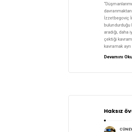
P
“Düşmanlarımız
davranmaktan 
o
İzzetbegoviç İ
l
bulundurduğu 
a
aradığı, daha 
t
çektiği kavram
A
kavramak ayrı
r
Devamını Ok
t
i
c
l
e
s
Haksız ö
.
CÜNE