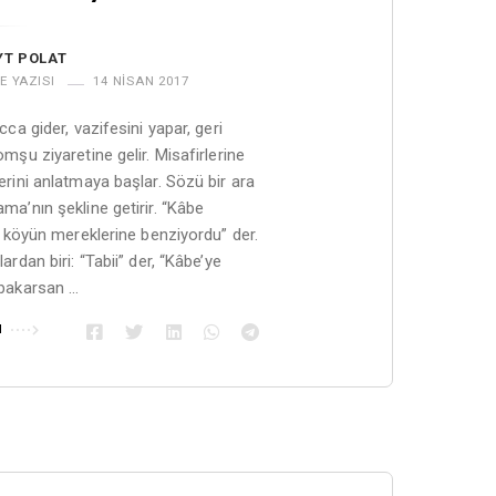
YT POLAT
E YAZISI
14 NISAN 2017
ca gider, vazifesini yapar, geri
mşu ziyaretine gelir. Misafirlerine
rini anlatmaya başlar. Sözü bir ara
a’nın şekline getirir. “Kâbe
m köyün mereklerine benziyordu” der.
rdan biri: “Tabii” der, “Kâbe’ye
bakarsan …
u