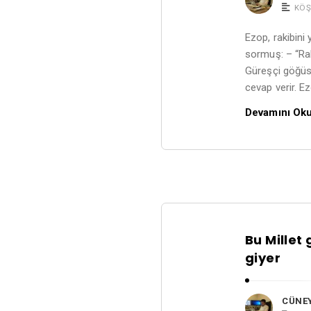
KÖŞ
Ezop, rakibini
sormuş: – “Ra
Güreşçi göğüsl
cevap verir. Ez
Devamını Ok
Bu Millet
giyer
CÜNE