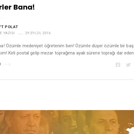
rler Bana!
YT POLAT
E YAZISI
29 EYLÜL 2016
ana! Özümle medeniyet öğretenim ben! Özümle düşer özümle bir baş
ım! Kirli postal gelip mezar toprağıma ayak sürene toprağı dar ede
u