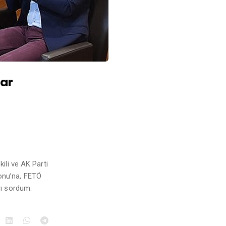
ar
li ve AK Parti
onu’na, FETÖ
arı sordum.