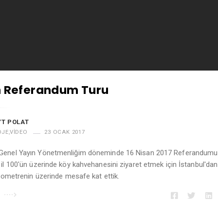
n Referandum Turu
T POLAT
OJE
,
VIDEO
23 OCAK 2017
Genel Yayın Yönetmenliğim döneminde 16 Nisan 2017 Referandumu
il 100'ün üzerinde köy kahvehanesini ziyaret etmek için İstanbul'dan 
ilometrenin üzerinde mesafe kat ettik.
u