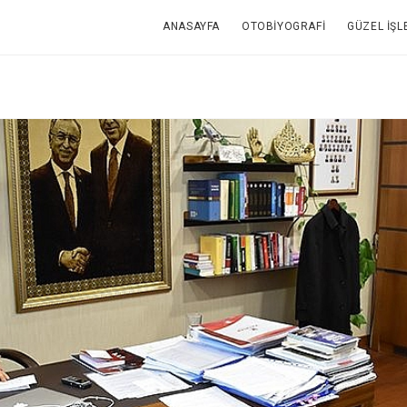
ANASAYFA
OTOBIYOGRAFI
GÜZEL İŞL