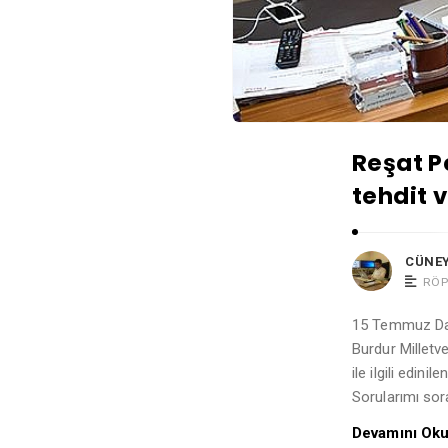
A
r
t
i
c
Reşat P
l
tehdit 
e
s
.
CÜNEY
RÖ
15 Temmuz Dar
Burdur Millet
ile ilgili edin
Sorularımı sor
Devamını Ok