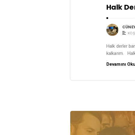
Halk De
CÜNE
KÖŞ
Halk derler b
kalkarım. Halk
Devamını Ok