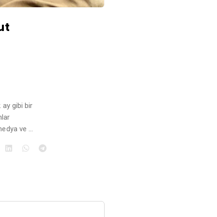
ut
ay gibi bir
lar
 medya ve …