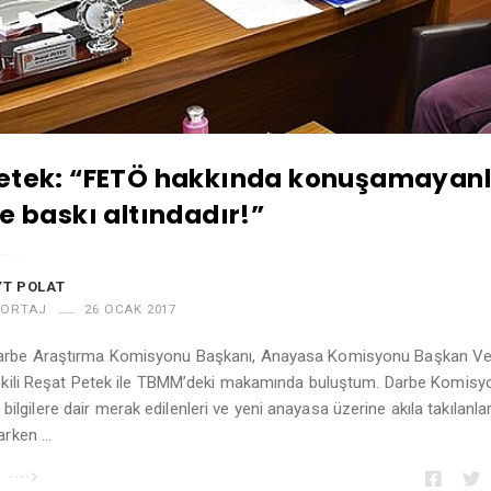
etek: “FETÖ hakkında konuşamayanl
ve baskı altındadır!”
T POLAT
PORTAJ
26 OCAK 2017
be Araştırma Komisyonu Başkanı, Anayasa Komisyonu Başkan Veki
vekili Reşat Petek ile TBMM’deki makamında buluştum. Darbe Komisy
ilen bilgilere dair merak edilenleri ve yeni anayasa üzerine akıla takılanl
arken …
u