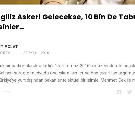
ngiliz Askeri Gelecekse, 10 Bin De Tab
inler…
T POLAT
PORTAJ
29 EYLÜL 2016
ük bir badire olarak atlattığı 15 Temmuz 2016’nın üzerinden iki buçuk 
elinen süreçte medyada öne çıkan isimler ve öne çıkartılan argüman
ürkiye’ye yurt dışından bakan entelektüel bir isimle; Mehmet Çek ile
u