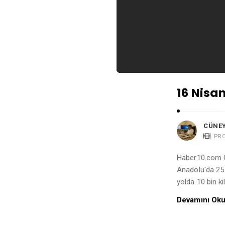
16 Nisa
CÜNEY
PR
Haber10.com 
Anadolu'da 25 
yolda 10 bin k
Devamını Ok