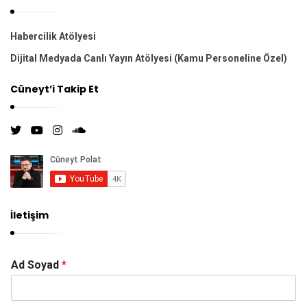
a
ş
Habercilik Atölyesi
ı
Dijital Medyada Canlı Yayın Atölyesi (Kamu Personeline Özel)
m
ı
Cüneyt’i Takip Et
İletişim
Ad Soyad
*