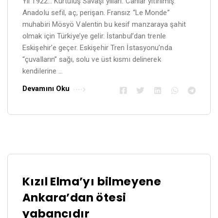
Yıl 1922… Kurtuluş Savaşı yılları. Canlar yitirilmiş.
Anadolu sefil, aç, perişan. Fransız “Le Monde”
muhabiri Mösyö Valentin bu kesif manzaraya şahit
olmak için Türkiye’ye gelir. İstanbul’dan trenle
Eskişehir’e geçer. Eskişehir Tren İstasyonu’nda
“çuvalların” sağı, solu ve üst kısmı delinerek
kendilerine …
Devamını Oku
Kızıl Elma’yı bilmeyene
Ankara’dan ötesi
yabancıdır