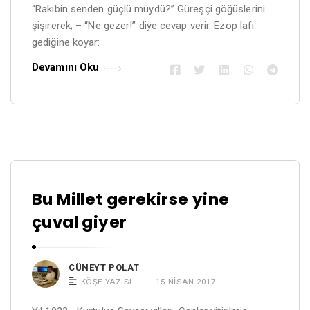
“Rakibin senden güçlü müydü?” Güreşçi göğüslerini
şişirerek; – “Ne gezer!” diye cevap verir. Ezop lafı
gediğine koyar:
Devamını Oku
Bu Millet gerekirse yine
çuval giyer
CÜNEYT POLAT
KÖŞE YAZISI
15 NISAN 2017