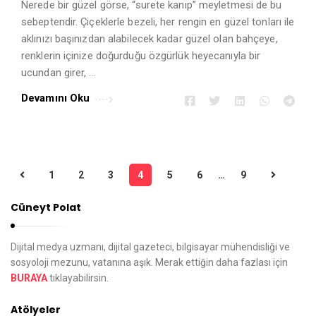
Nerede bir güzel görse, “surete kanıp” meyletmesi de bu
sebeptendir. Çiçeklerle bezeli, her rengin en güzel tonları ile
aklınızı başınızdan alabilecek kadar güzel olan bahçeye,
renklerin içinize doğurduğu özgürlük heyecanıyla bir
ucundan girer, …
Devamını Oku
1
2
3
4
5
6
…
9
Y
a
Cüneyt Polat
z
ı
Dijital medya uzmanı, dijital gazeteci, bilgisayar mühendisliği ve
d
sosyoloji mezunu, vatanına aşık. Merak ettiğin daha fazlası için
BURAYA
tıklayabilirsin.
o
l
Atölyeler