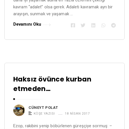
daha iyi yaşamak adına en fazla özlemini çektiği
r
kavram “adalet” olsa gerek. Adaleti kavramak ayrı bir
arayışın, sunmak ve yaşamak …
t
i
Devamını Oku
c
l
e
s
.
Haksız övünce kurban
etmeden…
CÜNEYT POLAT
KÖŞE YAZISI
18 NISAN 2017
Ezop, rakibini yenip böbürlenen güreşçiye sormuş: –