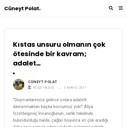
Cüneyt Polat
C
Kıstas unsuru olmanın çok
ü
ötesinde bir kavram;
n
adalet…
e
y
t
CÜNEYT POLAT
P
KÖŞE YAZISI
3 MAYIS 2017
o
“Düşmanlarımıza gelince onlara adaletli
l
davranmaktan başka borcumuz yok!”​ Aliya
a
İzzetbegoviç İnsanoğlunun, varlık tekelinde
t
bulundurduğu halde, çağlar boyunca en çok aradığı,
A