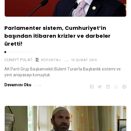
Parlamenter sistem, Cumhuriyet’in
başından itibaren krizler ve darbeler
üretti!
CÜNEYT POLAT
RÖPORTAJ
10 ŞUBAT 2016
AK Parti Grup Başkanvekili Bülent Turan’la Başkanlık sistemi ve
yeni anayasayı konuştuk.
Devamını Oku