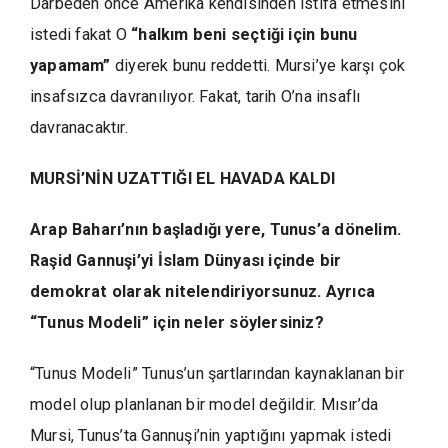
Darbeden önce Amerika kendisinden istifa etmesini
istedi fakat O
“halkım beni seçtiği için bunu
yapamam”
diyerek bunu reddetti. Mursi’ye karşı çok
insafsızca davranılıyor. Fakat, tarih O’na insaflı
davranacaktır.
MURSİ’NİN UZATTIĞI EL HAVADA KALDI
Arap Baharı’nın başladığı yere, Tunus’a dönelim.
Raşid Gannuşi’yi İslam Dünyası içinde bir
demokrat olarak nitelendiriyorsunuz. Ayrıca
“Tunus Modeli” için neler söylersiniz?
“Tunus Modeli” Tunus’un şartlarından kaynaklanan bir
model olup planlanan bir model değildir. Mısır’da
Mursi, Tunus’ta Gannuşi’nin yaptığını yapmak istedi