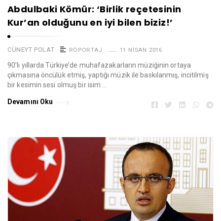
Abdulbaki Kömür: ‘Birlik reçetesinin
Kur’an olduğunu en iyi bilen biziz!’
CÜNEYT POLAT
RÖPORTAJ
11 NISAN 2016
90’lı yıllarda Türkiye’de muhafazakarların müziğinin ortaya
çıkmasına öncülük etmiş, yaptığı müzik ile baskılanmış, incitilmiş
bir kesimin sesi olmuş bir isim …
Devamını Oku