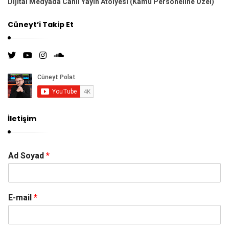
Dijital Medyada Canlı Yayın Atölyesi (Kamu Personeline Özel)
m
ı
Cüneyt’i Takip Et
İletişim
Ad Soyad
*
E-mail
*