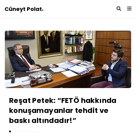
Cüneyt Polat
C
ü
n
e
y
t
P
Reşat Petek: “FETÖ hakkında
o
konuşamayanlar tehdit ve
l
a
baskı altındadır!”
t
A