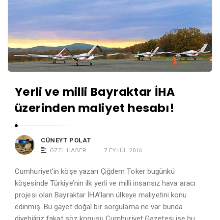
Yerli ve milli Bayraktar İHA
üzerinden maliyet hesabı!
CÜNEYT POLAT
ÖZEL HABER
7 EYLÜL 2016
Cumhuriyet’in köşe yazarı Çiğdem Toker bugünkü
köşesinde Türkiye’nin ilk yerli ve milli insansız hava aracı
projesi olan Bayraktar İHA’ların ülkeye maliyetini konu
edinmiş. Bu gayet doğal bir sorgulama ne var bunda
diyebiliriz fakat söz konusu Cumhuriyet Gazetesi ise bu