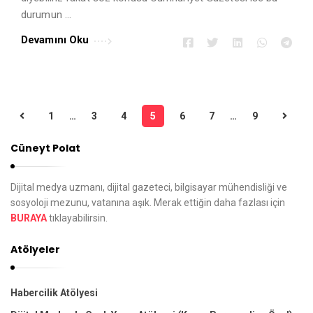
durumun …
Devamını Oku
1
…
3
4
5
6
7
…
9
Y
a
Cüneyt Polat
z
ı
Dijital medya uzmanı, dijital gazeteci, bilgisayar mühendisliği ve
d
sosyoloji mezunu, vatanına aşık. Merak ettiğin daha fazlası için
BURAYA
tıklayabilirsin.
o
l
Atölyeler
a
ş
Habercilik Atölyesi
ı