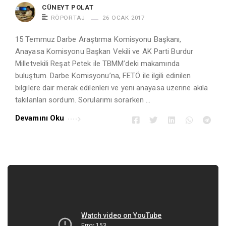
CÜNEYT POLAT
r
RÖPORTAJ
26 OCAK 2017
t
i
15 Temmuz Darbe Araştırma Komisyonu Başkanı,
Anayasa Komisyonu Başkan Vekili ve AK Parti Burdur
c
Milletvekili Reşat Petek ile TBMM’deki makamında
l
buluştum. Darbe Komisyonu’na, FETÖ ile ilgili edinilen
e
bilgilere dair merak edilenleri ve yeni anayasa üzerine akıla
s
takılanları sordum. Sorularımı sorarken …
.
Devamını Oku